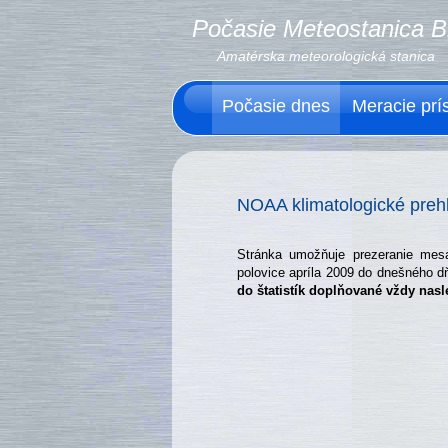
Počasie Meteostanica B
Amatérska meteorologická stanica
Počasie dnes
Meracie prís
NOAA klimatologické preh
Stránka umožňuje prezeranie mesa
polovice apríla 2009 do dnešného dň
do štatistík doplňované vždy nasl