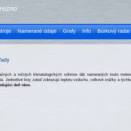
rezno
troje
Namerané údaje
Grafy
Info
Búrkový radar
ľady
čných a ročných klimatologických súhrnov dát nameraných touto meteo
a. Jednotlivé listy zatiaľ zobrazujú teplotu vzduchu, celkové zrážky a rýchl
edujúci deň ráno.