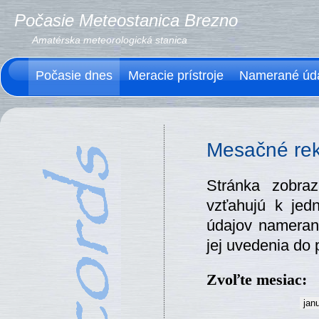
Počasie Meteostanica Brezno
Amatérska meteorologická stanica
Počasie dnes
Meracie prístroje
Namerané úd
Mesačné re
Stránka zobraz
vzťahujú k jed
údajov nameran
jej uvedenia do
Zvoľte mesiac: