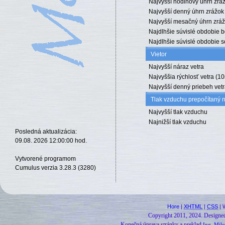
Najvyšší hodinový úhrn zrá
Najvyšší denný úhrn zrážok
Najvyšší mesačný úhrn zrá
Najdlhšie súvislé obdobie 
Najdlhšie súvislé obdobie 
Vietor
Najvyšší náraz vetra
Najvyššia rýchlosť vetra (1
Najvyšší denný priebeh vet
Tlak vzduchu prepočítaný 
Najvyšší tlak vzduchu
Najnižší tlak vzduchu
Posledná aktualizácia:
09.08. 2026 12:00:00 hod.
Vytvorené programom
Cumulus verzia 3.28.3 (3280)
Hore
|
XHTML
|
CSS
| 
Copyright 2011, 2024.
Designe
Konečná úprava stránky a preklad
Ing. Milo