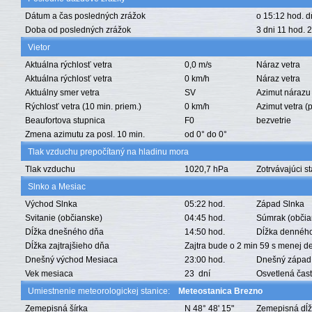
Dátum a čas posledných zrážok
o 15:12 hod. 
Doba od posledných zrážok
3 dni 11 hod. 
Vietor
Aktuálna rýchlosť vetra
0,0 m/s
Náraz vetra
Aktuálna rýchlosť vetra
0 km/h
Náraz vetra
Aktuálny smer vetra
SV
Azimut nárazu 
Rýchlosť vetra (10 min. priem.)
0 km/h
Azimut vetra (p
Beaufortova stupnica
F0
bezvetrie
Zmena azimutu za posl. 10 min.
od 0° do 0°
Tlak vzduchu prepočítaný na hladinu mora
Tlak vzduchu
1020,7 hPa
Zotrvávajúci s
Slnko a Mesiac
Východ Slnka
05:22 hod.
Západ Slnka
Svitanie (občianske)
04:45 hod.
Súmrak (občia
Dĺžka dnešného dňa
14:50 hod.
Dĺžka denného
Dĺžka zajtrajšieho dňa
Zajtra bude o 2 min 59 s menej d
Dnešný východ Mesiaca
23:00 hod.
Dnešný západ
Vek mesiaca
23 dní
Osvetlená čas
Umiestnenie meteorologickej stanice:
Meteostanica Brezno
Zemepisná šírka
N 48° 48' 15"
Zemepisná dĺ