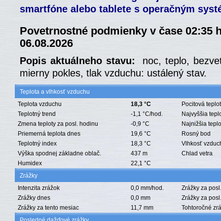
smartfóne alebo tablete s operačným sys
Povetrnostné podmienky v čase 02:35 
06.08.2026
Popis aktuálneho stavu:
noc, teplo, bezve
mierny pokles, tlak vzduchu: ustálený stav.
Teplota a vlhkosť vzduchu
Teplota vzduchu
18,3 °C
Pocitová teplo
Teplotný trend
-1,1 °C/hod.
Najvyššia tepl
Zmena teploty za posl. hodinu
-0,9 °C
Najnižšia tepl
Priemerná teplota dnes
19,6 °C
Rosný bod
Teplotný index
18,3 °C
Vlhkosť vzduc
Výška spodnej základne oblač.
437 m
Chlad vetra
Humidex
22,1 °C
Zrážky
Intenzita zrážok
0,0 mm/hod.
Zrážky za posl
Zrážky dnes
0,0 mm
Zrážky za posl
Zrážky za tento mesiac
11,7 mm
Tohtoročné zr
Posledné dažďové zrážky