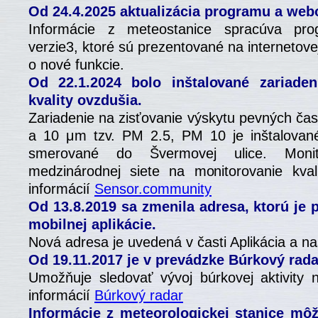
Od 24.4.2025 aktualizácia programu a webo
Informácie z meteostanice spracúva p
verzie3, ktoré sú prezentované na internetove
o nové funkcie.
Od 22.1.2024 bolo inštalované zariaden
kvality ovzdušia.
Zariadenie na zisťovanie výskytu pevných čas
a 10 μm tzv. PM 2.5, PM 10 je inštalovan
smerované do Švermovej ulice. Moni
medzinárodnej siete na monitorovanie kval
informácií
Sensor.community
Od 13.8.2019 sa zmenila adresa, ktorú je 
mobilnej aplikácie.
Nová adresa je uvedená v časti Aplikácia a na
Od 19.11.2017 je v prevádzke Búrkový rada
Umožňuje sledovať vývoj búrkovej aktivity 
informácií
Búrkový radar
Informácie z meteorologickej stanice môž