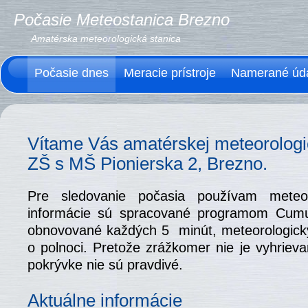
Počasie Meteostanica Brezno
Amatérska meteorologická stanica
Počasie dnes
Meracie prístroje
Namerané úd
Vítame Vás amatérskej meteorologick
ZŠ s MŠ Pionierska 2, Brezno.
Pre sledovanie počasia používam mete
informácie sú spracované programom Cumu
obnovované každých 5 minút, meteorologick
o polnoci. Pretože zrážkomer nie je vyhriev
pokrývke nie sú pravdivé.
Aktuálne informácie